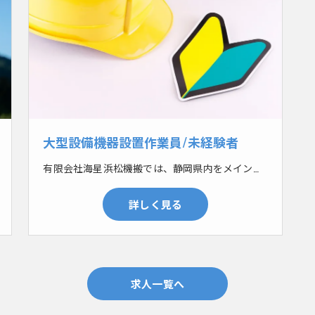
大型設備機器設置作業員/未経験者
有限会社海星浜松機搬では、静岡県内をメインにショッピングモールなどの大型施設や自動車工場などにおいて、大型設備機器設置工事を行っています。空調設備や機械など、設置する機器は様々です。 まずはフォークリフトやクレーンで大型設備機器の荷下ろしをします。その後台車で運び、設置していきます。大型になるのでなるべく力を使わないように台車で運び設置していきます。その後機器を分解したり、倒したり、斜めに入れたり、一筋縄ではいかないこともしばしば。現場毎に設置する機器も違うので、その都度どうやって搬入するかを考えなければいけません。無事に搬入出来たらそれが正解！あなたの答えを見つけていきましょう！
詳しく見る
求人一覧へ