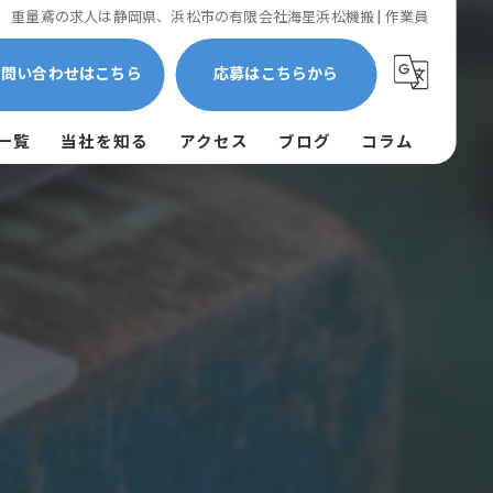
重量鳶の求人は静岡県、浜松市の有限会社海星浜松機搬 | 作業員
お問い合わせはこちら
応募はこちらから
一覧
当社を知る
アクセス
ブログ
コラム
作業員
残業少なめ
高収入
未経験
経験者優遇