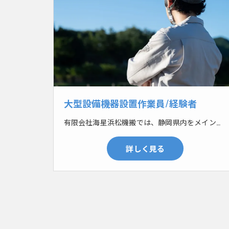
大型設備機器設置作業員/経験者
有限会社海星浜松機搬では、静岡県内をメインにショッピングモールなどの大型施設や自動車工場などにおいて、大型設備機器設置工事を行っています。空調設備や機械など、設置する機器は様々です。 まずはフォークリフトやクレーンで大型設備機器の荷下ろしをします。その後台車で運び、設置していきます。大型になるのでなるべく力を使わないように台車で運び設置していきます。その後機器を分解したり、倒したり、斜めに入れたり、一筋縄ではいかないこともしばしば。現場毎に設置する機器も違うので、その都度どうやって搬入するかを考えなければいけません。無事に搬入出来たらそれが正解！あなたの答えを見つけていきましょう！
詳しく見る