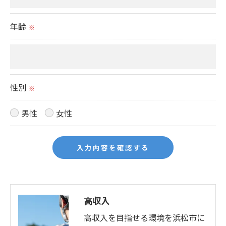
＜個人情報の開示･訂正・削除･利用停止の手続につ
いて＞
年齢
※
当社では、お客様の個人情報の開示･訂正･削除・利
用停止の手続を定めさせて頂いております。
ご本人である事を確認のうえ、対応させて頂きま
す。
性別
※
個人情報の開示･訂正･削除・利用停止の具体的手続
きにつきましては、お電話でお問合せ下さい。
男性
女性
高収入
高収入を目指せる環境を浜松市に