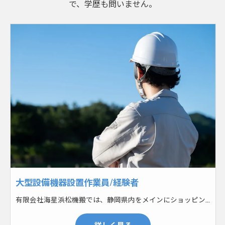
で、学歴も問いません。
大型設備機器設置作業員/経験者
有限会社海星浜松機搬では、静岡県内をメインにショッピングモールなどの大型施設や自動車工場などにおいて、大型設備機器設置工事を行っています。空調設備や機械など、設置する機器は様々です。 まずはフォークリフトやクレーンで大型設備機器の荷下ろしをします。その後台車で運び、設置していきます。大型になるのでなるべく力を使わないように台車で運び設置していきます。その後機器を分解したり、倒したり、斜めに入れたり、一筋縄ではいかないこともしばしば。現場毎に設置する機器も違うので、その都度どうやって搬入するかを考えなければいけません。無事に搬入出来たらそれが正解！あなたの答えを見つけていきましょう！
詳しく見る