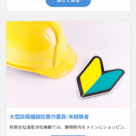
大型設備機器設置作業員/未経験者
有限会社海星浜松機搬では、静岡県内をメインにショッピングモールなどの大型施設や自動車工場などにおいて、大型設備機器設置工事を行っています。空調設備や機械など、設置する機器は様々です。 まずはフォークリフトやクレーンで大型設備機器の荷下ろしをします。その後台車で運び、設置していきます。大型になるのでなるべく力を使わないように台車で運び設置していきます。その後機器を分解したり、倒したり、斜めに入れたり、一筋縄ではいかないこともしばしば。現場毎に設置する機器も違うので、その都度どうやって搬入するかを考えなければいけません。無事に搬入出来たらそれが正解！あなたの答えを見つけていきましょう！