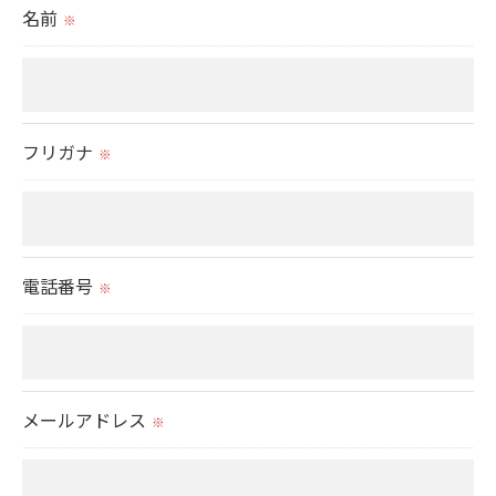
＜個人情報の委託について＞
名前
※
当社では、利用目的の達成に必要な範囲において、
個人情報を外部に委託する場合があります。
これらの委託先に対しては個人情報保護契約等の措
置をとり、適切な監督を行います。
フリガナ
※
＜個人情報の安全管理＞
当社では、個人情報の漏洩等がなされないよう、適
切に安全管理対策を実施します。
電話番号
※
＜個人情報を与えなかった場合に生じる結果＞
必要な情報を頂けない場合は、それに対応した当社
のサービスをご提供できない場合がございますので
メールアドレス
※
予めご了承ください。