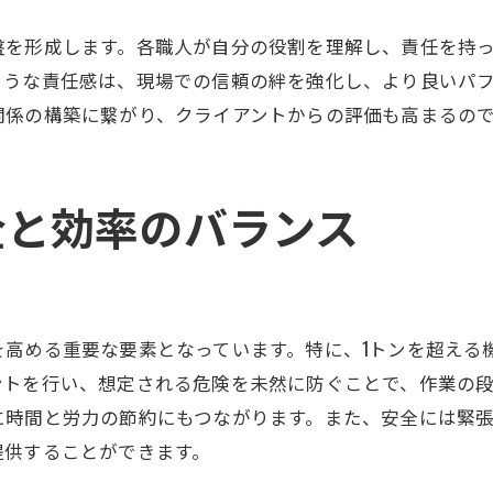
新しい知識を現場で活かす実践的アプローチ
盤を形成します。各職人が自分の役割を理解し、責任を持
資格取得を通じた自信の向上
ような責任感は、現場での信頼の絆を強化し、より良いパ
勉強意欲を高めるためのモチベーション管理
関係の構築に繋がり、クライアントからの評価も高まるの
重量鳶が備えるべき安全と効率の仕事術
現場でのリスクアセスメントの実践
全と効率のバランス
効率的な作業計画の立て方
安全確認を徹底するチェックリストの重要性
時間を有効に使うためのスケジューリング
チーム内での役割分担とその効果
を高める重要な要素となっています。特に、1トンを超える
日々の業務改善を促進するためのPDCAサイクル
ントを行い、想定される危険を未然に防ぐことで、作業の
プロの意識を持つ重量鳶の魅力とは何か
に時間と労力の節約にもつながります。また、安全には緊
プロ意識がもたらす仕事の達成感
提供することができます。
キャリアのステップアップに向けた意識改革