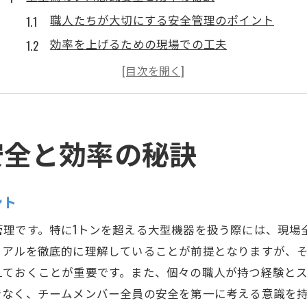
職人たちが大切にする安全管理のポイント
効率を上げるための現場での工夫
プロ意識がもたらすチームワークの重要性
経験から学ぶリスク管理の手法
日々の点検とメンテナンスの役割
責任感が生む信頼の絆
安全と効率の秘訣
重量鳶が見せる安全と効率のバランス
安全第一の考え方が効率を高める理由
ント
現場での迅速な意思決定とその効果
管理です。特に1トンを超える大型機器を扱う際には、現場
事故を未然に防ぐための事前準備
ュアルを徹底的に理解していることが前提となりますが、
重機操作の安全性を向上させる工夫
えておくことが重要です。また、個々の職人が持つ経験と
効率化を実現するためのコミュニケーション
でなく、チームメンバー全員の安全を第一に考える意識を