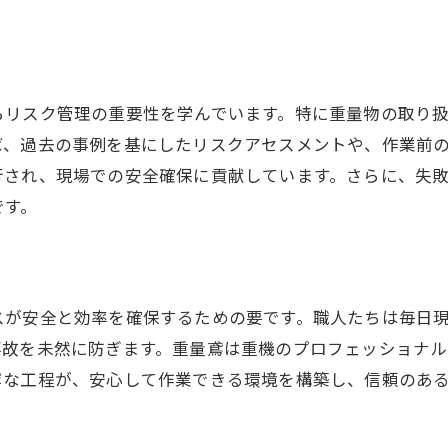
困難を乗り越えるためのチームワーク
挑戦を通じて得られる信頼と評価
重量鳶としての熟練度と信頼の築き方
らリスク管理の重要性を学んでいます。特に重量物の取り
熟練度を高めるための学習方法
ば、過去の事例を基にしたリスクアセスメントや、作業前
信頼を築くためのコミュニケーションスキル
行され、現場での安全確保に貢献しています。さらに、失
経験を積み重ねることの重要性
です。
周囲からの評価を高めるプロセス
得意分野を活かしたキャリアの構築
顧客との信頼関係を強化する方法
スが安全と効率を確保するための要です。職人たちは毎日
資格取得支援で成長を続ける重量鳶の姿勢
事故を未然に防ぎます。重量鳶は重機のプロフェッショナ
資格取得がもたらすキャリアの広がり
寧な工程が、安心して作業できる環境を構築し、信頼のあ
資格支援制度を利用したスキルアップ
成長を後押しする社内研修の活用法