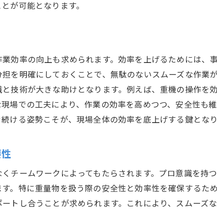
トラブルを乗り越えるための柔軟な対応
ことが可能となります。
重量鳶の現場で求められるプロ意識の重要性
プロフェッショナルとしての誇りと責任感
現場での自律的な判断力の育成法
作業効率の向上も求められます。効率を上げるためには、
継続的なスキルアップの必要性
分担を明確にしておくことで、無駄のないスムーズな作業
安全基準を守るための意識改革
識と技術が大きな助けとなります。例えば、重機の操作を
チーム全体での目標設定と共有
な現場での工夫により、作業の効率を高めつつ、安全性も
を続ける姿勢こそが、現場全体の効率を底上げする鍵とな
プロ意識がもたらす顧客満足度
新たな挑戦を楽しむ重量鳶のプロフェッショナル
要性
未知の課題に対峙する勇気
現場での創意工夫が生む成果
なくチームワークによってもたらされます。プロ意識を持
チャレンジ精神がもたらす成長
ます。特に重量物を扱う際の安全性と効率性を確保するた
ポートし合うことが求められます。これにより、スムーズ
新技術への適応力とその価値