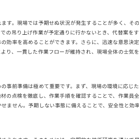
プロとしての誇りがもたらす社会的評価
仕事を通じた自己実現の可能性
れます。現場では予期せぬ状況が発生することが多く、そ
プロ意識を持つことで得られる人間関係
ンでの吊り上げ作業が予定通りに行かないとき、代替案を
業界全体の発展に寄与するプロの意識
体の効率を高めることができます。さらに、迅速な意思決
により、一貫した作業フローが維持され、現場全体の士気を
めの事前準備は極めて重要です。まず、現場の環境に応じ
機材の点検を徹底し、作業手順を確認することで、作業員
かせません。予期しない事態に備えることで、安全性と効