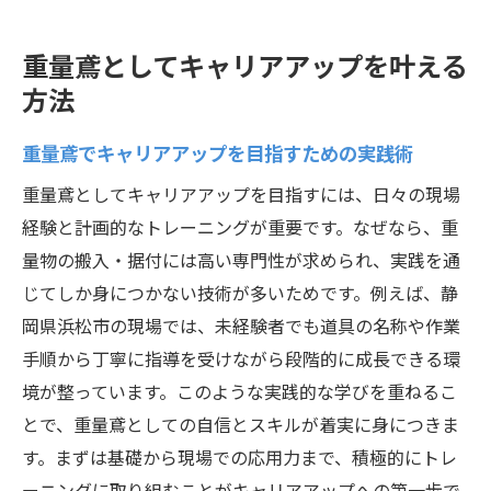
法
現場で役立つ重量鳶の知識の身につけ方
重量鳶としてキャリアアップを叶える
継続的な成長を促す重量鳶の学び直しポイ
方法
ント
重量鳶でキャリアアップを目指すための実践術
資格学習と現場経験を両立する重量鳶の工
重量鳶としてキャリアアップを目指すには、日々の現場
夫
経験と計画的なトレーニングが重要です。なぜなら、重
キャリアップ実現に必要な重量鳶の知識力
量物の搬入・据付には高い専門性が求められ、実践を通
重量鳶が実践する自分に合った学びの選び
じてしか身につかない技術が多いためです。例えば、静
方
岡県浜松市の現場では、未経験者でも道具の名称や作業
重量鳶の現場経験とキャリアップのコツ
手順から丁寧に指導を受けながら段階的に成長できる環
重量鳶現場経験を積むことで得られる成長
境が整っています。このような実践的な学びを重ねるこ
キャリアップに直結する重量鳶の現場力向
とで、重量鳶としての自信とスキルが着実に身につきま
上
す。まずは基礎から現場での応用力まで、積極的にトレ
経験を活かしてキャリアアップする重量鳶
ーニングに取り組むことがキャリアアップへの第一歩で