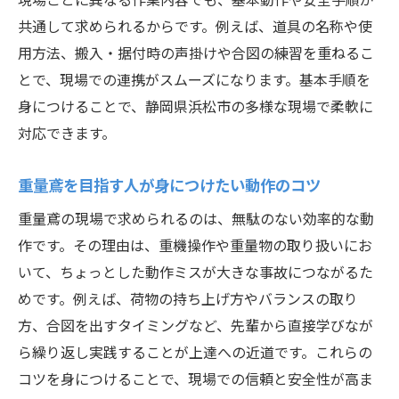
キャリアアップ成功例に学ぶ重量鳶の成長
共通して求められるからです。例えば、道具の名称や使
パターン
用方法、搬入・据付時の声掛けや合図の練習を重ねるこ
建設業界で評価される重量鳶の働き方を解
とで、現場での連携がスムーズになります。基本手順を
説
身につけることで、静岡県浜松市の多様な現場で柔軟に
未経験から始める重量鳶の現場体験
対応できます。
未経験者が重量鳶に挑戦する際の心構え
現場体験で学ぶ重量鳶の基礎と実践スキル
重量鳶を目指す人が身につけたい動作のコツ
重量鳶未経験からスムーズに成長する方法
重量鳶の現場で求められるのは、無駄のない効率的な動
先輩が語る重量鳶現場での学びと成長体験
作です。その理由は、重機操作や重量物の取り扱いにお
重量鳶の魅力を現場体験で実感するポイン
いて、ちょっとした動作ミスが大きな事故につながるた
ト
めです。例えば、荷物の持ち上げ方やバランスの取り
方、合図を出すタイミングなど、先輩から直接学びなが
安心のサポート体制で重量鳶デビューを後
ら繰り返し実践することが上達への近道です。これらの
押し
コツを身につけることで、現場での信頼と安全性が高ま
重量鳶のスキルアップ実践術を紹介