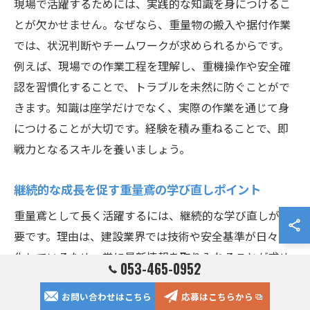
現場で活躍するためには、実践的な知識を身につけるこ
とが欠かせません。なぜなら、重量物の搬入や据付作業
では、状況判断やチームワークが求められるからです。
例えば、現場での作業工程を理解し、重機操作や安全確
認を習慣化することで、トラブルを未然に防ぐことがで
きます。知識は座学だけでなく、実際の作業を通じて身
につけることが大切です。経験を積み重ねることで、即
戦力となるスキルを養いましょう。
継続的な成長を促す重量鳶の学び直しポイント
重量鳶として長く活躍するには、継続的な学び直しが必
要です。理由は、建設業界では技術や安全基準が日々進
化しているため、常に最新情報を取り入れることが求め
053-465-0952
られるからです。例えば、定期的な研修や勉強会に参加
お問い合わせはこちら
応募はこちらから
し、新しい道具や作業法を学ぶことで、自身のスキルを