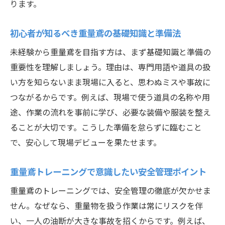
ります。
重量鳶の専門スキルを磨く実践的トレーニ
ング
初心者が知るべき重量鳶の基礎知識と準備法
現場で活かせる重量鳶の応用技術と習得法
未経験から重量鳶を目指す方は、まず基礎知識と準備の
重量鳶スキルアップに役立つ日常の工夫
重要性を理解しましょう。理由は、専門用語や道具の扱
より高みを目指す重量鳶のステップアップ
い方を知らないまま現場に入ると、思わぬミスや事故に
法
つながるからです。例えば、現場で使う道具の名称や用
重量鳶として差がつくスキルアップポイン
途、作業の流れを事前に学び、必要な装備や服装を整え
ト
ることが大切です。こうした準備を怠らずに臨むこと
資格取得と連動した重量鳶の実践力向上策
で、安心して現場デビューを果たせます。
現場で役立つ重量鳶の実践ノウハウ集
重量鳶トレーニングで意識したい安全管理ポイント
重量鳶現場で重要な作業効率アップの秘訣
重量鳶のトレーニングでは、安全管理の徹底が欠かせま
安全作業を徹底するための重量鳶ノウハウ
せん。なぜなら、重量物を扱う作業は常にリスクを伴
重量鳶の現場で役立つチームワークの極意
い、一人の油断が大きな事故を招くからです。例えば、
トラブル時に活かせる重量鳶の現場対応力