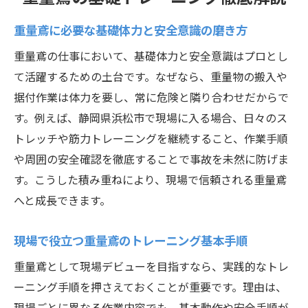
初心者が知るべき重量鳶の基礎知識と準備
法
重量鳶に必要な基礎体力と安全意識の磨き方
重量鳶トレーニングで意識したい安全管理
重量鳶の仕事において、基礎体力と安全意識はプロとし
ポイント
て活躍するための土台です。なぜなら、重量物の搬入や
スムーズに現場デビューするための重量鳶
据付作業は体力を要し、常に危険と隣り合わせだからで
入門
す。例えば、静岡県浜松市で現場に入る場合、日々のス
重量鳶としてキャリアアップを叶える方法
トレッチや筋力トレーニングを継続すること、作業手順
重量鳶でキャリアアップを目指すための実
や周囲の安全確認を徹底することで事故を未然に防げま
践術
す。こうした積み重ねにより、現場で信頼される重量鳶
へと成長できます。
経験を活かす重量鳶のスキルアップ戦略
資格取得が重量鳶のキャリアップに繋がる
現場で役立つ重量鳶のトレーニング基本手順
理由
重量鳶として現場デビューを目指すなら、実践的なトレ
重量鳶で長く活躍するためのキャリア設計
ーニング手順を押さえておくことが重要です。理由は、
法
現場ごとに異なる作業内容でも、基本動作や安全手順が