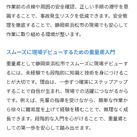
作業前の点検や周囲の安全確認、正しい手順の遵守を意
経験者直伝の重量鳶現場での成功ポイント
識することで、事故発生リスクを低減できます。安全管
日々進化する重量鳶ノウハウの取り入れ方
理を徹底することで、静岡県浜松市の現場でも安心して
重量鳶のプロを目指すステップアップ
作業に取り組める環境が整います。
重量鳶でプロになるための成長プロセス
スムーズに現場デビューするための重量鳶入門
現場経験を積む重量鳶のステップアップ術
資格取得で広がる重量鳶の未来と可能性
重量鳶として静岡県浜松市でスムーズに現場デビューす
るには、未経験でも段階的に知識と技術を身につけるこ
重量鳶の専門性を高める実践トレーニング
とが大切です。理由は、一歩ずつ確実にステップアップ
法
することで自信が生まれ、現場での活躍につながるから
プロ志向の重量鳶が意識したいスキル習得
です。例えば、先輩の指導を受けながら、簡単な作業か
着実にレベルアップする重量鳶の計画立案
ら徐々に難易度を上げて経験を積むことで、無理なく成
法
長できます。段階的な入門を心がけることで、重量鳶と
キャリアアップに役立つ重量鳶の学び方
しての第一歩を安心して踏み出せます。
重量鳶として成長するための効果的な学習