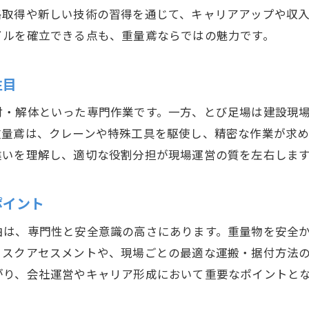
とび仕事で求められる重量鳶の新技術習得術
格取得や新しい技術の習得を通じて、キャリアアップや収
重量鳶の現場で活きる実践的なスキルとは
イルを確立できる点も、重量鳶ならではの魅力です。
とび建築業界で通用する重量鳶の成長法
仕事のきつさを乗り越える重量鳶の心得
注目
重量鳶の仕事がきつい理由と対策ポイント
付・解体といった専門作業です。一方、とび足場は建設現
とび職人が実践する重量鳶の体力維持方法
重量鳶は、クレーンや特殊工具を駆使し、精密な作業が求
重量鳶の現場で負担を減らす工夫を紹介
違いを理解し、適切な役割分担が現場運営の質を左右しま
とび仕事で生きる重量鳶の安全意識と姿勢
重量鳶として長く働くための心得を解説
ポイント
とび足場作業を支える重量鳶のチームワーク
由は、専門性と安全意識の高さにあります。重量物を安全
資格取得で広がる重量鳶のキャリアパス
リスクアセスメントや、現場ごとの最適な運搬・据付方法
重量鳶の資格取得がキャリアに役立つ理由
がり、会社運営やキャリア形成において重要なポイントと
とび職人が目指す重量鳶の資格取得の流れ