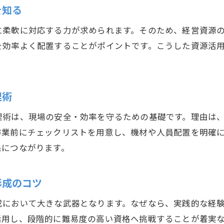
を知る
とび職人が推進する重量鳶の経営改善の秘訣
重量鳶の専門性が企業発展に貢献する理由
に柔軟に対応する力が求められます。そのため、経営資源
とび仕事で培った重量鳶のノウハウ活用法
を効率よく配置することがポイントです。こうした資源活
重量鳶の経営資源管理がもたらす組織強化
とび建築分野で活きる重量鳶の経営視点
理術
理術は、現場の安全・効率を守るための基礎です。理由は
作業前にチェックリストを用意し、機材や人員配置を明確
果につながります。
形成のコツ
成において大きな武器となります。なぜなら、実践的な経
活用し、段階的に難易度の高い資格へ挑戦することが着実