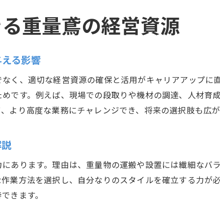
重量鳶に必要な主な資格と取得ポイント
きる重量鳶の経営資源
とび仕事で活躍できる重量鳶の資格の種類
重量鳶が資格取得で得られるメリットを解説
とび建築分野で有利な重量鳶の資格活用術
与える影響
現場で役立つ重量鳶の安全管理と工夫
でなく、適切な経営資源の確保と活用がキャリアアップに
重量鳶が実践する現場の安全管理ポイント
ためです。例えば、現場での段取りや機材の調達、人材育
とび職人が守るべき重量鳶の安全対策とは
て、より高度な業務にチャレンジでき、将来の選択肢も広が
重量鳶の事故防止に役立つ実践的工夫を紹介
とび仕事現場で求められる重量鳶の安全意識
解説
重量鳶の作業効率を高める安全管理方法
力にあります。理由は、重量物の運搬や設置には繊細なバ
とび建築現場で実践する重量鳶の注意点
な作業方法を選択し、自分なりのスタイルを確立する力が
重量鳶の経営資源活用が導く会社発展
待できます。
重量鳶の経営資源を活かした会社成長戦略