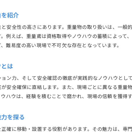
とび建築分野で重量鳶の経営資源が役立つ理由
由を紹介
鳶職の中でも際立つ重量鳶の役割を解説
性と安全性の高さにあります。重量物の取り扱いは、一般
重量鳶と鳶職の違いを現場目線で分かりやすく
す。例えば、重量鳶は資格取得やノウハウの蓄積によって
重量鳶がとび仕事で果たす専門的な役割とは
ど、難易度の高い現場で不可欠な存在となっています。
とび足場作業と比較した重量鳶のポイントを解説
重量鳶の専門技術が建築現場で求められる理由
ウとは
とび職業名の中で重量鳶が持つ位置づけとは
ション力、そして安全確認の徹底が実践的なノウハウとし
重量鳶が建築プロジェクトに不可欠な理由
底が安全確保に直結します。また、現場ごとに異なる重量
将来性を高める重量鳶のスキルアップ術
ノウハウは、経験を積むことで磨かれ、現場の信頼を獲得
重量鳶の将来性を広げるスキルアップ方法
とび職人としての重量鳶が目指す成長戦略
魅力を探る
重量鳶の資格取得がキャリアに与える影響
を正確に移動・設置する役割があります。その魅力は、専