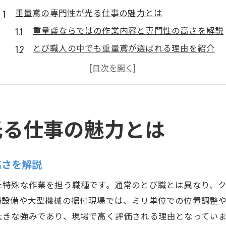
重量鳶の専門性が光る仕事の魅力とは
重量鳶ならではの作業内容と専門性の高さを解説
とび職人の中でも重量鳶が選ばれる理由を紹介
重量鳶の現場で活きる実践的なノウハウとは
とび仕事に求められる重量鳶の役割と魅力を探る
重量鳶が担う業務ととび足場の違いに注目
重量鳶の仕事が建築現場で評価されるポイント
光る仕事の魅力とは
キャリア形成に活きる重量鳶の経営資源
重量鳶の経営資源がキャリアアップに与える影響
高さを解説
とび職人として活きる重量鳶の強みを解説
た特殊な作業を担う職種です。通常のとび職とは異なり、
重量鳶の仕事環境と経営資源の活用法を知る
場設備や大型機械の据付現場では、ミリ単位での位置調整
とび仕事で求められる重量鳶の資源管理術
大きな強みであり、現場で高く評価される理由となってい
重量鳶の現場経験が生かせるキャリア形成のコツ