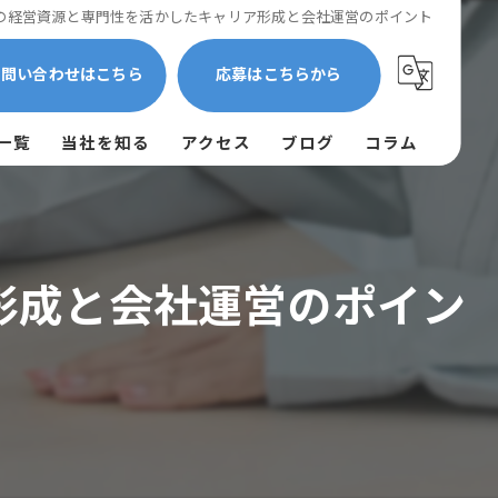
の経営資源と専門性を活かしたキャリア形成と会社運営のポイント
お問い合わせはこちら
応募はこちらから
一覧
当社を知る
アクセス
ブログ
コラム
作業員
残業少なめ
形成と会社運営のポイン
高収入
未経験
経験者優遇