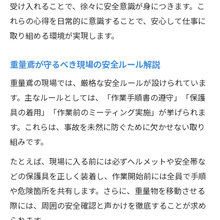
適性を活かす重量鳶のキャリア形成術
受け入れることで、徐々に安全意識が身につきます。こ
重量鳶として長く活躍するための秘訣
れらの心得を日常的に意識することで、安心して仕事に
取り組める環境が実現します。
重量鳶が守るべき現場の安全ルール解説
重量鳶の現場では、厳格な安全ルールが設けられていま
す。主なルールとしては、「作業手順書の遵守」「保護
具の着用」「作業前のミーティング実施」が挙げられま
す。これらは、事故を未然に防ぐために欠かせない取り
組みです。
たとえば、現場に入る前には必ずヘルメットや安全帯な
どの保護具を正しく装着し、作業開始前には全員で手順
や危険箇所を共有します。さらに、重量物を移動させる
際には、周囲の安全確認と声かけを徹底することが求め