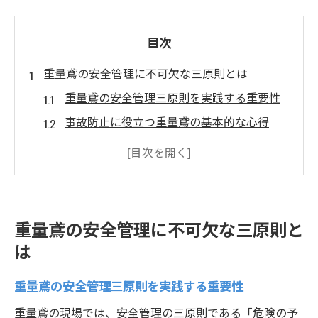
目次
重量鳶の安全管理に不可欠な三原則とは
重量鳶の安全管理三原則を実践する重要性
事故防止に役立つ重量鳶の基本的な心得
重量鳶が守るべき現場の安全ルール解説
リスクを減らす重量鳶の安全管理の考え方
重量鳶に必要な危険予知とその実践方法
現場で役立つ重量鳶の安全対策ポイント
重量鳶の安全管理に不可欠な三原則と
重量鳶が現場で意識すべき安全対策の具体
は
例
重量鳶の安全管理三原則を実践する重要性
重量鳶の安全管理を支える作業計画の立て
方
重量鳶の現場では、安全管理の三原則である「危険の予