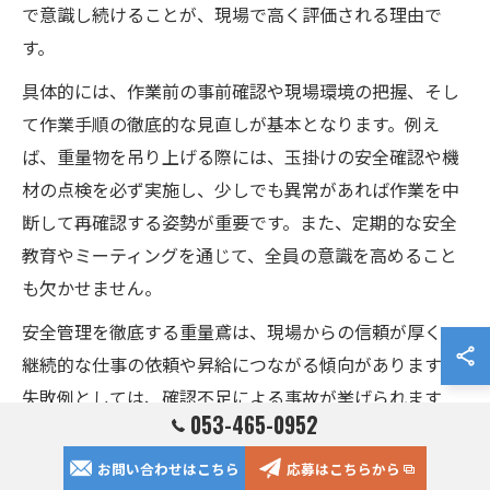
で意識し続けることが、現場で高く評価される理由で
す。
具体的には、作業前の事前確認や現場環境の把握、そし
て作業手順の徹底的な見直しが基本となります。例え
ば、重量物を吊り上げる際には、玉掛けの安全確認や機
材の点検を必ず実施し、少しでも異常があれば作業を中
断して再確認する姿勢が重要です。また、定期的な安全
教育やミーティングを通じて、全員の意識を高めること
も欠かせません。
安全管理を徹底する重量鳶は、現場からの信頼が厚く、
継続的な仕事の依頼や昇給につながる傾向があります。
失敗例としては、確認不足による事故が挙げられます
053-465-0952
が、逆に日頃から安全管理を徹底している現場では事故
発生率が大きく低減しています。
お問い合わせはこちら
応募はこちらから