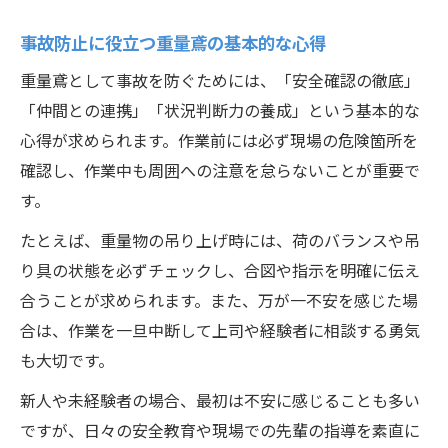
ヒヤリハットを活かす重量鳶の工夫とは
事故防止に役立つ重量鳶の基本的な心得
重量鳶が考えるべき安全意識の持ち方
重量鳶として事故を防ぐためには、「安全確認の徹底」
高収入実現へ導く重量鳶の資格と技術
「仲間との連携」「状況判断力の養成」という基本的な
重量鳶として高収入を目指す資格取得のコ
心得が求められます。作業前には必ず現場の危険箇所を
ツ
確認し、作業中も周囲への注意を怠らないことが重要で
重量鳶に求められる技術力と成長戦略
す。
安全管理徹底で評価される重量鳶の魅力
たとえば、重量物の吊り上げ時には、荷のバランスや吊
重量鳶の年収アップに直結するスキルとは
り具の状態を必ずチェックし、合図や指示を明確に伝え
資格と実績で実現する重量鳶のキャリア
合うことが求められます。また、万が一不安を感じた場
重量鳶に求められる適性と成長のヒント
合は、作業を一旦中断して上司や経験者に相談する勇気
重量鳶に向いている人の特徴と適性解説
も大切です。
成長できる重量鳶が実践する習慣とは
新人や未経験者の場合、最初は不安に感じることも多い
重量鳶に必要な集中力と思考力を磨く方法
ですが、日々の安全教育や現場での先輩の指導を素直に