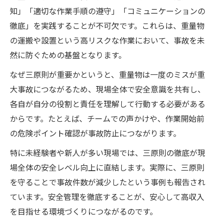
重量鳶の点検や確認作業が事故防止の鍵
知」「適切な作業手順の遵守」「コミュニケーションの
徹底」を実践することが不可欠です。これらは、重量物
重量鳶のための効果的な安全教育の実践法
の運搬や設置という高リスクな作業において、事故を未
仲間と協力する重量鳶の安全体制づくり
然に防ぐための基盤となります。
安全第一を貫く重量鳶の仕事の魅力
なぜ三原則が重要かというと、重量物は一度のミスが重
重量鳶が安全第一で働くことのやりがい
大事故につながるため、現場全体で安全意識を共有し、
重量鳶の安全管理が評価される理由
各自が自分の役割と責任を理解して行動する必要がある
充実感を得られる重量鳶の現場の特徴
からです。たとえば、チームでの声かけや、作業開始前
重量鳶の安全意識がキャリアを左右する
の危険ポイント確認が事故防止につながります。
安全な現場作りで信頼される重量鳶の価値
特に未経験者や新人が多い現場では、三原則の徹底が現
事故を防ぐための重量鳶の意識改革
場全体の安全レベル向上に直結します。実際に、三原則
重量鳶が身につけたい事故防止の意識改革
を守ることで事故件数が減少したという事例も報告され
安全管理徹底が重量鳶の信頼を高める理由
ています。安全管理を徹底することが、安心して高収入
重量鳶の意識向上で現場の事故リスク減少
を目指せる環境づくりにつながるのです。