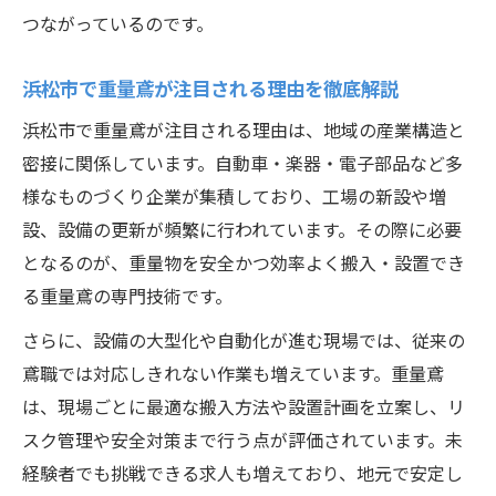
安定雇用を狙える重量鳶の実務的利点
つながっているのです。
重量鳶が注目される理由と就職活動のヒン
ト
浜松市で重量鳶が注目される理由を徹底解説
今後の働き方を左右する重量鳶の動向
浜松市で重量鳶が注目される理由は、地域の産業構造と
重量鳶市場拡大が導く働き方改革の最前線
密接に関係しています。自動車・楽器・電子部品など多
様なものづくり企業が集積しており、工場の新設や増
将来を見据えた重量鳶の新しい働き方提案
設、設備の更新が頻繁に行われています。その際に必要
重量鳶の最新動向がキャリア選択に影響
となるのが、重量物を安全かつ効率よく搬入・設置でき
多様な働き方を可能にする重量鳶の進化
る重量鳶の専門技術です。
重量鳶職の将来性と今後の需要動向を解説
さらに、設備の大型化や自動化が進む現場では、従来の
鳶職では対応しきれない作業も増えています。重量鳶
は、現場ごとに最適な搬入方法や設置計画を立案し、リ
スク管理や安全対策まで行う点が評価されています。未
経験者でも挑戦できる求人も増えており、地元で安定し