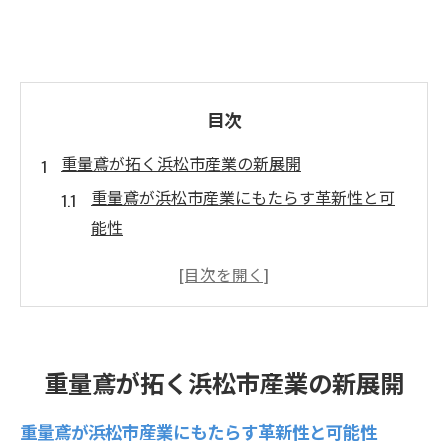
目次
重量鳶が拓く浜松市産業の新展開
重量鳶が浜松市産業にもたらす革新性と可
能性
重量鳶需要増加が生む産業成長の好循環と
は
浜松市で重量鳶が注目される理由を徹底解
説
重量鳶が拓く浜松市産業の新展開
重量鳶市場拡大が地域経済に与える好影響
設備大型化が加速する重量鳶の新たな役割
重量鳶が浜松市産業にもたらす革新性と可能性