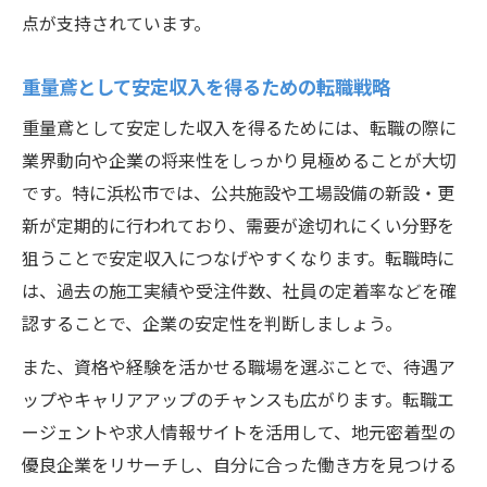
重量鳶としてキャリアアップするための自
点が支持されています。
己分析
重量鳶として安定収入を得るための転職戦略
現場力を引き出す重量鳶のビジョン構築ポ
イント
重量鳶として安定した収入を得るためには、転職の際に
浜松市における重量鳶の生活基盤づくり
業界動向や企業の将来性をしっかり見極めることが大切
です。特に浜松市では、公共施設や工場設備の新設・更
重量鳶が安心して暮らすための住環境選び
新が定期的に行われており、需要が途切れにくい分野を
のコツ
狙うことで安定収入につなげやすくなります。転職時に
重量鳶の生活基盤を支える地域インフラの
は、過去の施工実績や受注件数、社員の定着率などを確
活用術
認することで、企業の安定性を判断しましょう。
重量鳶が知っておきたい行政支援と給付金
また、資格や経験を活かせる職場を選ぶことで、待遇ア
情報
ップやキャリアアップのチャンスも広がります。転職エ
暮らしやすさと仕事を両立する重量鳶の視
ージェントや求人情報サイトを活用して、地元密着型の
点
優良企業をリサーチし、自分に合った働き方を見つける
重量鳶が生涯設計で考える住まいと生活設