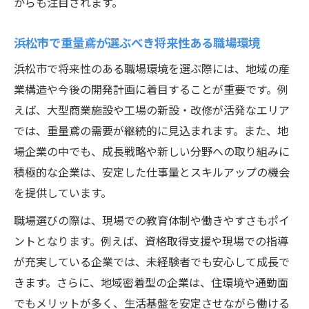
からも注目されます。
改革
浜松市で重量鳶が地域に貢献する実践例と
浜松市で重量鳶が選ぶべき将来性ある職場環境
意義
浜松市で将来性のある職場環境を選ぶ際には、地域の産
現場密着型の重量鳶が選ばれる理由と強み
業構造や今後の開発計画に着目することが重要です。例
地域社会と連携した重量鳶の成長機会の広
えば、大型商業施設や工場の新設・改修が活発なエリア
げ方
では、重量鳶の需要が継続的に見込まれます。また、地
重量鳶が地域で築く新しいキャリアパスの
場企業の中でも、成長戦略や新しい分野への取り組みに
提案
積極的な企業は、安定した仕事量とスキルアップの機会
現場経験を生かせるビジョン形成の極意
を提供しています。
重量鳶の現場経験を強みに変える思考法
職場選びの際は、現場での教育体制や働きやすさもポイ
重量鳶が実践する成長志向のビジョン形成
ントとなります。例えば、資格取得支援や現場での指導
術
が充実している企業では、未経験者でも安心して成長で
現場経験を活かした重量鳶の将来設計のコ
きます。さらに、地域密着型の企業は、住環境や通勤面
ツ
でもメリットが多く、生活基盤を安定させながら働ける