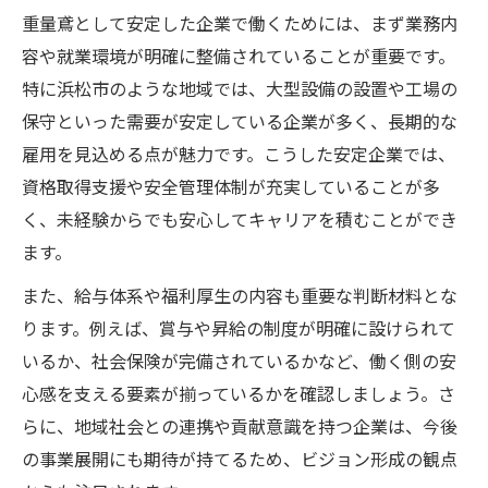
計法
重量鳶として安定した企業で働くためには、まず業務内
キャリアを築くなら重量鳶の将来像を考える
容や就業環境が明確に整備されていることが重要です。
重量鳶の未来像と長期キャリア形成の重要
特に浜松市のような地域では、大型設備の設置や工場の
性
保守といった需要が安定している企業が多く、長期的な
浜松市で重量鳶が描く理想の成長ビジョン
雇用を見込める点が魅力です。こうした安定企業では、
とは
資格取得支援や安全管理体制が充実していることが多
く、未経験からでも安心してキャリアを積むことができ
重量鳶が将来像を明確にするための実践ポ
ます。
イント
現場経験を活かした重量鳶のキャリアアッ
また、給与体系や福利厚生の内容も重要な判断材料とな
プ策
ります。例えば、賞与や昇給の制度が明確に設けられて
重量鳶のキャリア設計で重視したい選択基
いるか、社会保険が完備されているかなど、働く側の安
準
心感を支える要素が揃っているかを確認しましょう。さ
らに、地域社会との連携や貢献意識を持つ企業は、今後
重量鳶として実現する地域密着の成長戦略
の事業展開にも期待が持てるため、ビジョン形成の観点
重量鳶が地域密着で成長するための働き方