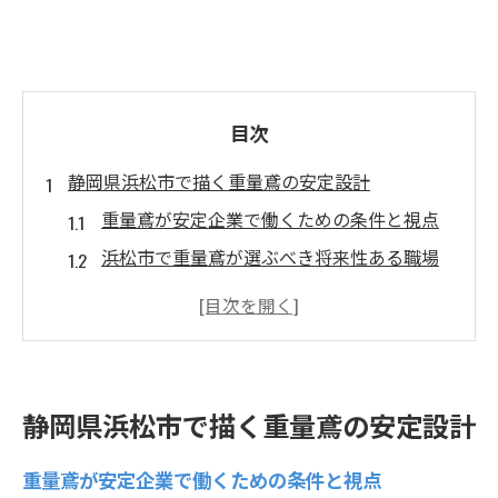
目次
静岡県浜松市で描く重量鳶の安定設計
重量鳶が安定企業で働くための条件と視点
浜松市で重量鳶が選ぶべき将来性ある職場
環境
重量鳶として安定収入を得るための転職戦
略
重量鳶の技能を高める地場企業の特徴と魅
静岡県浜松市で描く重量鳶の安定設計
力
地域経済の変化に強い重量鳶のキャリア設
重量鳶が安定企業で働くための条件と視点