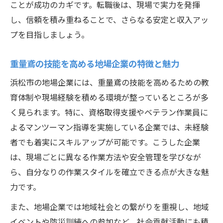
ことが成功のカギです。転職後は、現場で実力を発揮
計
し、信頼を積み重ねることで、さらなる安定と収入アッ
未来志向の重量鳶が目指す働き方と選択肢
プを目指しましょう。
重量鳶が将来を見据えて選ぶ働き方の多様
性
重量鳶の技能を高める地場企業の特徴と魅力
未来志向の重量鳶が実践する柔軟なキャリ
浜松市の地場企業には、重量鳶の技能を高めるための教
ア構築
育体制や現場経験を積める環境が整っているところが多
重量鳶の働き方改革と新たな成長スタイル
く見られます。特に、資格取得支援やベテラン作業員に
ライフステージ別に考える重量鳶の選択肢
よるマンツーマン指導を実施している企業では、未経験
とは
者でも着実にスキルアップが可能です。こうした企業
重量鳶が目指すワークライフバランスの実
は、現場ごとに異なる作業方法や安全管理を学びなが
現法
ら、自分なりの作業スタイルを確立できる点が大きな魅
力です。
また、地場企業では地域社会との繋がりを重視し、地域
イベントや防災訓練への参加など、社会貢献活動にも積